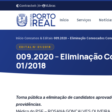
Contraste
A-
|
A+
VLibras
Início
Serviços
Notícia
Início
›
Concursos & Editais
›
009.2020 – Eliminação Convocados Conc
EDITAL Nº 01/2018
009.2020 – Eliminação C
01/2018
Torna pública a eliminação de candidatos aprovado
providências.
Médico do PSF –
ROSANA GONÇALVES OLIVEIRA