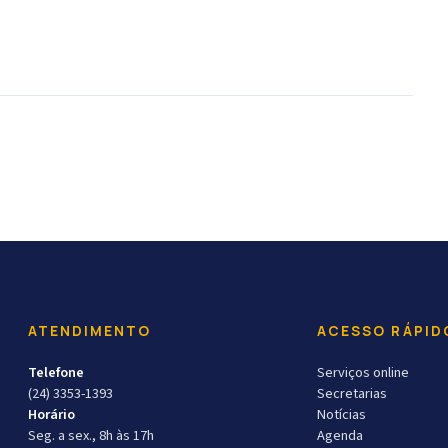
ATENDIMENTO
ACESSO RÁPID
Telefone
Serviços online
(24) 3353-1393
Secretarias
Horário
Notícias
Seg. a sex., 8h às 17h
Agenda