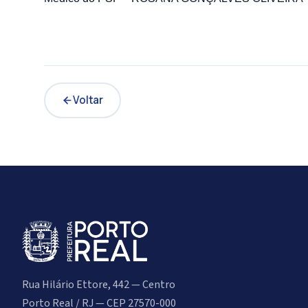
Voltar
Rua Hilário Ettore, 442 — Centro
Porto Real / RJ — CEP 27570-000