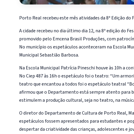
Porto Real recebeu este mês atividades da 8ª Edição do
A cidade recebeu no dia último dia 12, na 8ª edição do Fes
promovido pelo Emcena Brasil Produções, com patrocínio
No município os espetáculos aconteceram na Escola Muni
Municipal Sebastião Barbosa.
Na Escola Municipal Patrícia Pineschi houve às 10h a con
No Ciep 487 às 16h o espetáculo foi o teatro: “Um armor
teatro que encantou a todos foi o espetáculo teatral “Bo
afirmou que o Departamento está sempre atento para bu
estimulem a produção cultural, seja no teatro, na música
O diretor do Departamento de Cultura de Porto Real, M
espetáculos fossem apresentados para estudantes e pop
despertar da criatividade das crianças, adolescentes e j