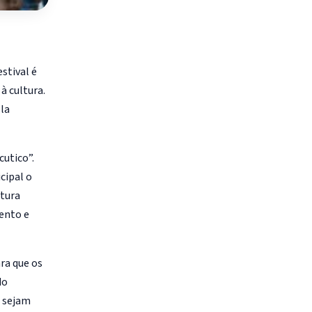
estival é
à cultura.
ola
cutico”.
cipal o
ltura
ento e
ra que os
do
s sejam