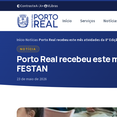
Contraste
A-
|
A+
VLibras
Início
Serviços
Notícia
Início
›
Notícias
›
Porto Real recebeu este mês atividades da 8ª Edi
NOTÍCIA
Porto Real recebeu este m
FESTAN
23 de maio de 2026