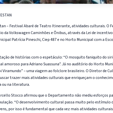
 FESTAN
tan – Festival Abaré de Teatro Itinerante, atividades culturais. O F
 da Volkswagen Caminhões e Ônibus, através da Lei de incentivo 
cipal Patrícia Pineschi, Ciep 487 e no Horto Municipal com a Esc
tação de histórias com o espetáculo: “O mosquito faniquito do siri
ial amoroso para Adriano Suassuna”. Já no auditório do Horto Muni
i Viramundo” – uma viagem ao folclore brasileiro. O Diretor de Cu
scar trazer mais atividades culturais que enriqueçam o conhecim
 ou na literatura.
arcello Stocco afirmou que o Departamento não mediu esforços pa
ulação. “O desenvolvimento cultural passa muito pelo estímulo 
ovens, por isso é fundamental que cada vez mais atividades culturai