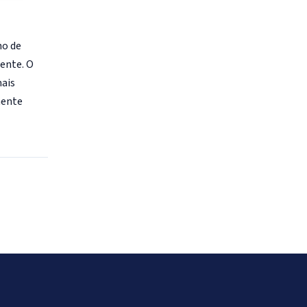
ho de
mente. O
mais
mente