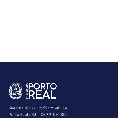
Rua Hilário Ettore, 442 — Centro
Porto Real / RJ — CEP 27570-000