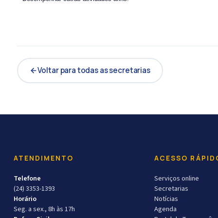
Voltar para todas as secretarias
ATENDIMENTO
ACESSO RÁPID
Telefone
Serviços online
(24) 3353-1393
Secretarias
Horário
Notícias
Seg. a sex., 8h às 17h
Agenda