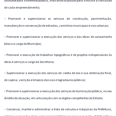
utilidade para o interesse público, indicando os prazos para o início e a conclusão
de cada empreendimento;
– Promover e supervisionar os serviços de construção, pavimentação,
manutenção e conservação de estradas, caminhos municipais e vias urbanas;
– Promover e supervisionar a execução dos serviços e das obras de saneamento
básico a cargo do Município;
– Promover a execução de trabalhos topográficos e de projetos indispensáveis às
obras e serviços a cargo da Secretaria;
– Supervisionar a execução dos serviços de coleta de lixo e sua destinação final,
de capina, varrição e limpeza das vias e logradouros públicos;
– Promover e supervisionar a execução dos serviços de iluminação pública, no seu
âmbito de atuação, em articulação com os órgãos competentes do Estado;
– Conservar, manter e administrar a frota de veículos e máquinas da Prefeitura,